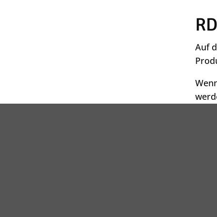
RD
Auf d
Produ
Wenn 
werd
Sollt
wir 
Kontakt
Datenschutz