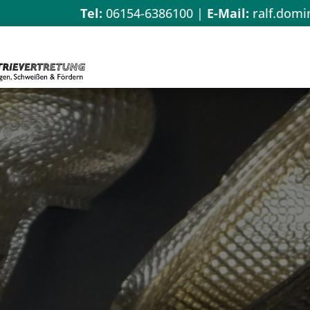
Tel:
06154-6386100
|
E-Mail:
ralf.domi