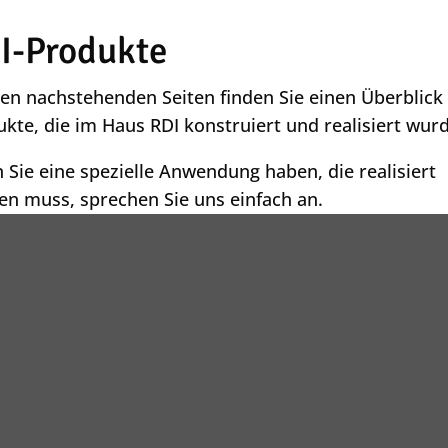
I-Produkte
en nachstehenden Seiten finden Sie einen Überblick
kte, die im Haus RDI konstruiert und realisiert wur
Sie eine spezielle Anwendung haben, die realisiert
en muss, sprechen Sie uns einfach an.
e die Konstruktion zu komplex für uns werden, arbei
mit etablierten Konstruktionsbüros zusammen.
Ralf Dominick Industri
Röhrstraße 22, Ober-Ra