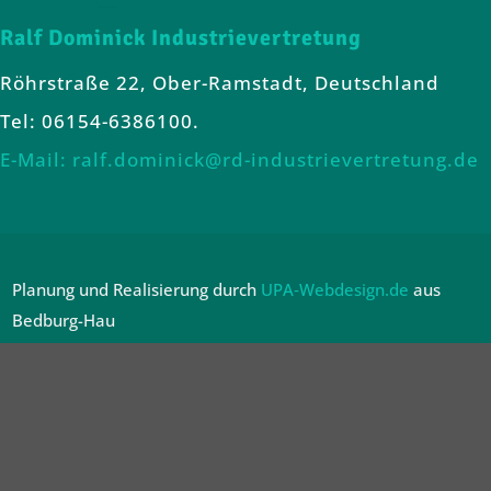
Ralf Dominick Industrievertretung
Röhrstraße 22, Ober-Ramstadt, Deutschland
Tel: 06154-6386100.
E-Mail: ralf.dominick@rd-industrievertretung.de
Planung und Realisierung durch
UPA‑Webdesign.de
aus
Bedburg-Hau