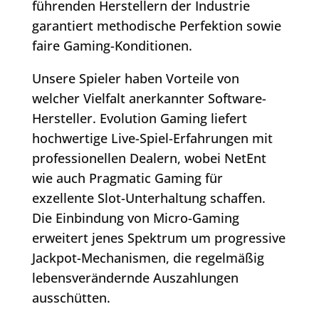
führenden Herstellern der Industrie
garantiert methodische Perfektion sowie
faire Gaming-Konditionen.
Unsere Spieler haben Vorteile von
welcher Vielfalt anerkannter Software-
Hersteller. Evolution Gaming liefert
hochwertige Live-Spiel-Erfahrungen mit
professionellen Dealern, wobei NetEnt
wie auch Pragmatic Gaming für
exzellente Slot-Unterhaltung schaffen.
Die Einbindung von Micro-Gaming
erweitert jenes Spektrum um progressive
Jackpot-Mechanismen, die regelmäßig
lebensverändernde Auszahlungen
ausschütten.