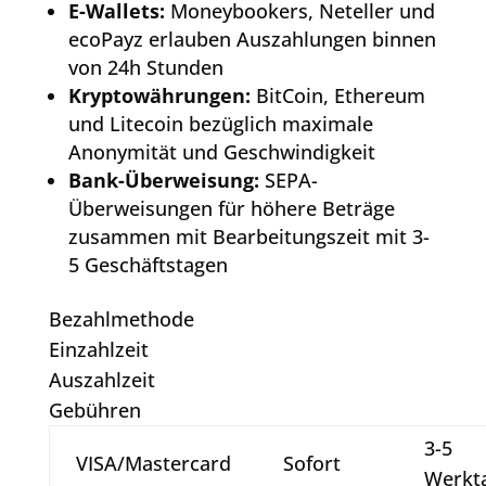
E-Wallets:
Moneybookers, Neteller und
ecoPayz erlauben Auszahlungen binnen
von 24h Stunden
Kryptowährungen:
BitCoin, Ethereum
und Litecoin bezüglich maximale
Anonymität und Geschwindigkeit
Bank-Überweisung:
SEPA-
Überweisungen für höhere Beträge
zusammen mit Bearbeitungszeit mit 3-
5 Geschäftstagen
Bezahlmethode
Einzahlzeit
Auszahlzeit
Gebühren
3-5
VISA/Mastercard
Sofort
Werkt