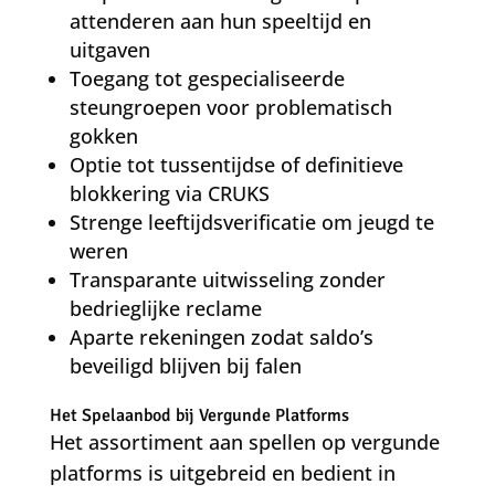
attenderen aan hun speeltijd en
uitgaven
Toegang tot gespecialiseerde
steungroepen voor problematisch
gokken
Optie tot tussentijdse of definitieve
blokkering via CRUKS
Strenge leeftijdsverificatie om jeugd te
weren
Transparante uitwisseling zonder
bedrieglijke reclame
Aparte rekeningen zodat saldo’s
beveiligd blijven bij falen
Het Spelaanbod bij Vergunde Platforms
Het assortiment aan spellen op vergunde
platforms is uitgebreid en bedient in