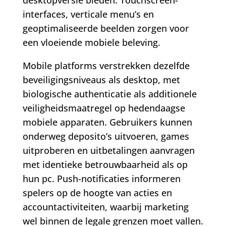
interfaces, verticale menu’s en
geoptimaliseerde beelden zorgen voor
een vloeiende mobiele beleving.
Mobile platforms verstrekken dezelfde
beveiligingsniveaus als desktop, met
biologische authenticatie als additionele
veiligheidsmaatregel op hedendaagse
mobiele apparaten. Gebruikers kunnen
onderweg deposito’s uitvoeren, games
uitproberen en uitbetalingen aanvragen
met identieke betrouwbaarheid als op
hun pc. Push-notificaties informeren
spelers op de hoogte van acties en
accountactiviteiten, waarbij marketing
wel binnen de legale grenzen moet vallen.