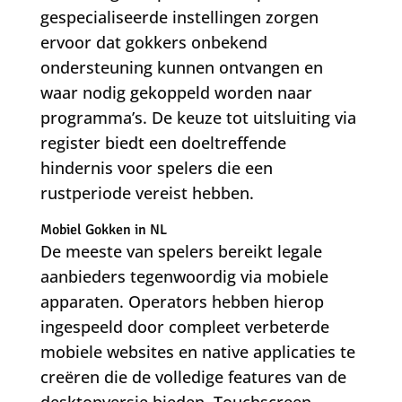
gespecialiseerde instellingen zorgen
ervoor dat gokkers onbekend
ondersteuning kunnen ontvangen en
waar nodig gekoppeld worden naar
programma’s. De keuze tot uitsluiting via
register biedt een doeltreffende
hindernis voor spelers die een
rustperiode vereist hebben.
Mobiel Gokken in NL
De meeste van spelers bereikt legale
aanbieders tegenwoordig via mobiele
apparaten. Operators hebben hierop
ingespeeld door compleet verbeterde
mobiele websites en native applicaties te
creëren die de volledige features van de
desktopversie bieden. Touchscreen-