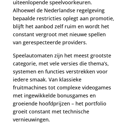
uiteenlopende speelvoorkeuren.
Alhoewel de Nederlandse regelgeving
bepaalde restricties oplegt aan promotie,
blijft het aanbod zelf ruim en wordt het
constant vergroot met nieuwe spellen
van gerespecteerde providers.
Speelautomaten zijn het meest grootste
categorie, met vele versies die thema’s,
systemen en functies verstrekken voor
iedere smaak. Van klassieke
fruitmachines tot complexe videogames
met ingewikkelde bonusgames en
groeiende hoofdprijzen – het portfolio
groeit constant met technische
vernieuwingen.