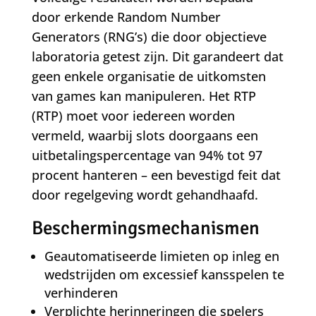
door erkende Random Number
Generators (RNG’s) die door objectieve
laboratoria getest zijn. Dit garandeert dat
geen enkele organisatie de uitkomsten
van games kan manipuleren. Het RTP
(RTP) moet voor iedereen worden
vermeld, waarbij slots doorgaans een
uitbetalingspercentage van 94% tot 97
procent hanteren – een bevestigd feit dat
door regelgeving wordt gehandhaafd.
Beschermingsmechanismen
Geautomatiseerde limieten op inleg en
wedstrijden om excessief kansspelen te
verhinderen
Verplichte herinneringen die spelers