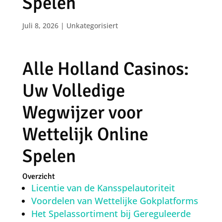
Spelen
Juli 8, 2026
|
Unkategorisiert
Alle Holland Casinos:
Uw Volledige
Wegwijzer voor
Wettelijk Online
Spelen
Overzicht
Licentie van de Kansspelautoriteit
Voordelen van Wettelijke Gokplatforms
Het Spelassortiment bij Gereguleerde