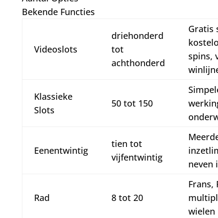
Bekende Functies
Gratis 
driehonderd
kostel
Videoslots
tot
spins, 
achthonderd
winlijn
Simpel
Klassieke
50 tot 150
werking
Slots
onder
Meerd
tien tot
Eenentwintig
inzetli
vijfentwintig
neven 
Frans, 
Rad
8 tot 20
multip
wielen