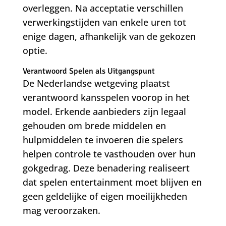
overleggen. Na acceptatie verschillen
verwerkingstijden van enkele uren tot
enige dagen, afhankelijk van de gekozen
optie.
Verantwoord Spelen als Uitgangspunt
De Nederlandse wetgeving plaatst
verantwoord kansspelen voorop in het
model. Erkende aanbieders zijn legaal
gehouden om brede middelen en
hulpmiddelen te invoeren die spelers
helpen controle te vasthouden over hun
gokgedrag. Deze benadering realiseert
dat spelen entertainment moet blijven en
geen geldelijke of eigen moeilijkheden
mag veroorzaken.