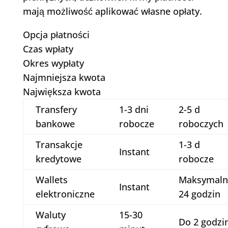
mają możliwość aplikować własne opłaty.
Opcja płatności
Czas wpłaty
Okres wypłaty
Najmniejsza kwota
Największa kwota
Transfery
1-3 dni
2-5 d
bankowe
robocze
roboczych
Transakcje
1-3 d
Instant
kredytowe
robocze
Wallets
Maksymaln
Instant
elektroniczne
24 godzin
Waluty
15-30
Do 2 godzi