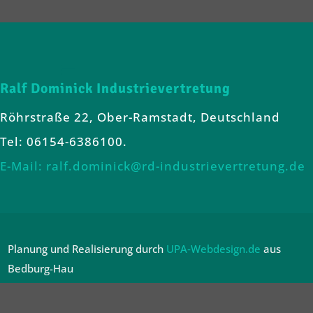
Ralf Dominick Industrievertretung
Röhrstraße 22, Ober-Ramstadt, Deutschland
Tel: 06154-6386100.
E-Mail: ralf.dominick@rd-industrievertretung.de
Planung und Realisierung durch
UPA‑Webdesign.de
aus
Bedburg-Hau