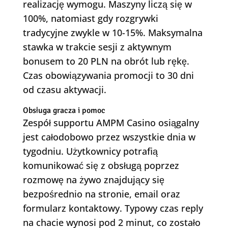
realizację wymogu. Maszyny liczą się w
100%, natomiast gdy rozgrywki
tradycyjne zwykle w 10-15%. Maksymalna
stawka w trakcie sesji z aktywnym
bonusem to 20 PLN na obrót lub rękę.
Czas obowiązywania promocji to 30 dni
od czasu aktywacji.
Obsługa gracza i pomoc
Zespół supportu AMPM Casino osiągalny
jest całodobowo przez wszystkie dnia w
tygodniu. Użytkownicy potrafią
komunikować się z obsługą poprzez
rozmowę na żywo znajdujący się
bezpośrednio na stronie, email oraz
formularz kontaktowy. Typowy czas reply
na chacie wynosi pod 2 minut, co zostało