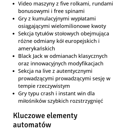
Video maszyny z five rolkami, rundami
bonusowymi i free spinami
Gry z kumulacyjnymi wypłatami
osiągającymi wielomilionowe kwoty
Sekcja tytułów stołowych obejmująca
różne odmiany kół europejskich i
amerykańskich
Black Jack w odmianach klasycznych
oraz innowacyjnych modyfikacjach
Sekcja na live z autentycznymi
prowadzącymi prowadzącymi sesję w
tempie rzeczywistym
Gry typu crash i instant win dla
miłośników szybkich rozstrzygnięć
Kluczowe elementy
automatów