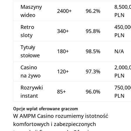
Maszyny
8,500,
2400+
96.2%
wideo
PLN
Retro
450,00
340+
95.8%
sloty
PLN
Tytuły
180+
98.5%
N/A
stołowe
Casino
2,000,
120+
97.3%
na żywo
PLN
Rozrywki
750,00
85+
96.0%
instant
PLN
Opcje wpłat oferowane graczom
W AMPM Casino rozumiemy istotność
komfortowych i zabezpieczonych