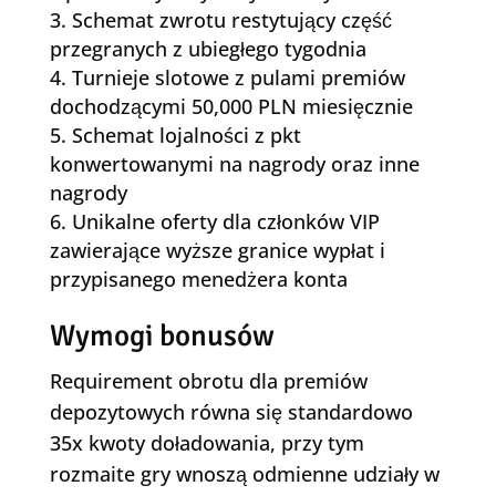
Schemat zwrotu restytujący część
przegranych z ubiegłego tygodnia
Turnieje slotowe z pulami premiów
dochodzącymi 50,000 PLN miesięcznie
Schemat lojalności z pkt
konwertowanymi na nagrody oraz inne
nagrody
Unikalne oferty dla członków VIP
zawierające wyższe granice wypłat i
przypisanego menedżera konta
Wymogi bonusów
Requirement obrotu dla premiów
depozytowych równa się standardowo
35x kwoty doładowania, przy tym
rozmaite gry wnoszą odmienne udziały w