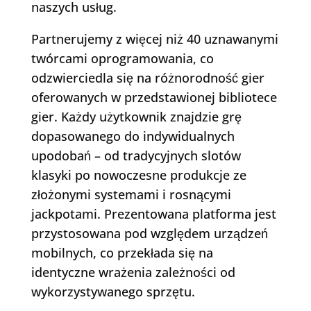
naszych usług.
Partnerujemy z więcej niż 40 uznawanymi
twórcami oprogramowania, co
odzwierciedla się na różnorodność gier
oferowanych w przedstawionej bibliotece
gier. Każdy użytkownik znajdzie grę
dopasowanego do indywidualnych
upodobań – od tradycyjnych slotów
klasyki po nowoczesne produkcje ze
złożonymi systemami i rosnącymi
jackpotami. Prezentowana platforma jest
przystosowana pod względem urządzeń
mobilnych, co przekłada się na
identyczne wrażenia zależności od
wykorzystywanego sprzętu.