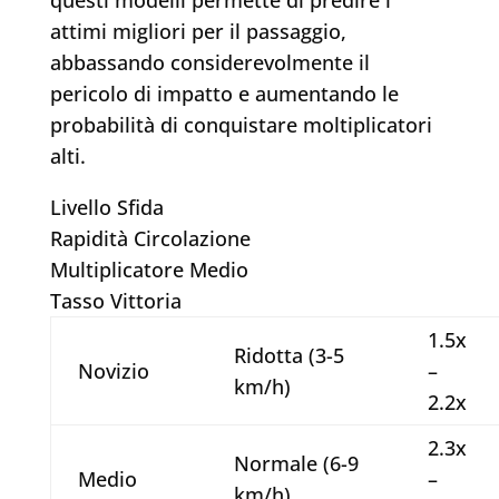
attimi migliori per il passaggio,
abbassando considerevolmente il
pericolo di impatto e aumentando le
probabilità di conquistare moltiplicatori
alti.
Livello Sfida
Rapidità Circolazione
Multiplicatore Medio
Tasso Vittoria
1.5x
Ridotta (3-5
Novizio
–
km/h)
2.2x
2.3x
Normale (6-9
Medio
–
km/h)