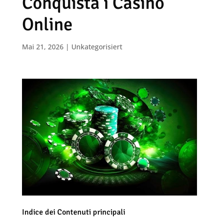
Conquista i Casino
Online
Mai 21, 2026
|
Unkategorisiert
Indice dei Contenuti principali