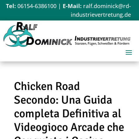
Tel:
06154-6386100
|
E-Mail:
ralf.dominick@rd-
industrievertretung.de
Chicken Road
Secondo: Una Guida
completa Definitiva al
Videogioco Arcade che