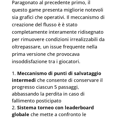
Paragonato al precedente primo, il
questo game presenta migliorie notevoli
sia grafici che operativi. Il meccanismo di
creazione del flusso è è stato
completamente interamente ridisegnato
per rimuovere condizioni irrealizzabili da
oltrepassare, un issue frequente nella
prima versione che provocava
insoddisfazione tra i giocatori.
Meccanismo di punti di salvataggio
intermedi
che consente di conservare il
progresso ciascun 5 passaggi,
abbassando la perdita in caso di
fallimento posticipato
Sistema torneo con leaderboard
globale
che mette a confronto le