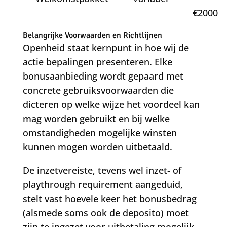
€2000
Belangrijke Voorwaarden en Richtlijnen
Openheid staat kernpunt in hoe wij de
actie bepalingen presenteren. Elke
bonusaanbieding wordt gepaard met
concrete gebruiksvoorwaarden die
dicteren op welke wijze het voordeel kan
mag worden gebruikt en bij welke
omstandigheden mogelijke winsten
kunnen mogen worden uitbetaald.
De inzetvereiste, tevens wel inzet- of
playthrough requirement aangeduid,
stelt vast hoevele keer het bonusbedrag
(alsmede soms ook de deposito) moet