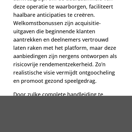
deze operatie te waarborgen, faciliteert
haalbare anticipaties te creëren.
Welkomstbonussen zijn acquisitie-
uitgaven die beginnende klanten
aantrekken en deelnemers vertrouwd
laten raken met het platform, maar deze
aanbiedingen zijn nergens ontworpen als
risicovrije rendementzekerheid. Zo’n
realistische visie vermijdt ontgoocheling
en promoot gezond speelgedrag.
Door zulke complete handleiding te
toepassen, positioneer je je eigen positie
optimaal om het maximum uit
startpromoties te halen waarbij je
verantwoord en goed geïnformeerd