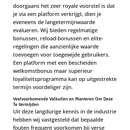
doorgaans het zeer royale voorstel is dat
je via een platform verkrijgt, dien je
eveneens de langetermijnwaarde
evalueren. Wij bieden regelmatige
bonussen, reload-bonussen en elite-
regelingen die aanzienlijke waarde
toevoegen voor toegewijde gebruikers.
Een platform met een bescheiden
welkomstbonus maar superieur
loyaliteitsprogramma kan op uitgestrekte
termijn voordeliger zijn.
Veelvoorkomende Valkuilen en Manieren Om Deze
Te Vermijden
Uit deze langdurige kennis in de industrie
hebben wij vastgesteld dat bepaalde
fouten frequent voorkomen bij verse