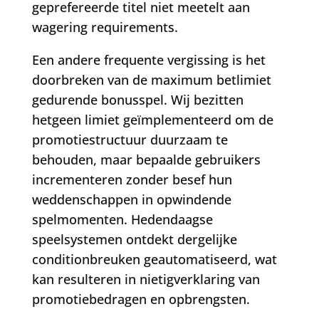
geprefereerde titel niet meetelt aan
wagering requirements.
Een andere frequente vergissing is het
doorbreken van de maximum betlimiet
gedurende bonusspel. Wij bezitten
hetgeen limiet geïmplementeerd om de
promotiestructuur duurzaam te
behouden, maar bepaalde gebruikers
incrementeren zonder besef hun
weddenschappen in opwindende
spelmomenten. Hedendaagse
speelsystemen ontdekt dergelijke
conditionbreuken geautomatiseerd, wat
kan resulteren in nietigverklaring van
promotiebedragen en opbrengsten.