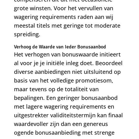
grote winsten. Voor het vervullen van
wagering requirements raden aan wij
meestal titels met geringe tot moderate
spreiding.
Verhoog de Waarde van Ieder Bonusaanbod
Het verhogen van bonuswaarde initieert
al voor je je initiële inleg doet. Beoordeel
diverse aanbiedingen niet uitsluitend op
basis van het volledige promotiesom,
maar tevens op de totaliteit van
bepalingen. Een geringer bonusaanbod
met lagere wagering requirements en
uitgestrekter validiteitstermijn kan finaal
waardevoller zijn dan een genereus
ogende bonusaanbieding met strenge