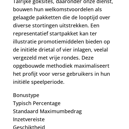
Talrijke goksites, daaronder onze dienst,
bouwen hun welkomstvoordelen als
gelaagde pakketten die de looptijd over
diverse stortingen uitstrekken. Een
representatief startpakket kan ter
illustratie promotiemiddelen bieden op
de initiële drietal of vier inlagen, veelal
vergezeld met vrije rondes. Deze
opgebouwde methodiek maximaliseert
het profijt voor verse gebruikers in hun
initiële speelperiode.
Bonustype
Typisch Percentage
Standaard Maximumbedrag
Inzetvereiste
Geschiktheid