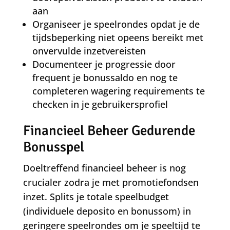
aan
Organiseer je speelrondes opdat je de
tijdsbeperking niet opeens bereikt met
onvervulde inzetvereisten
Documenteer je progressie door
frequent je bonussaldo en nog te
completeren wagering requirements te
checken in je gebruikersprofiel
Financieel Beheer Gedurende
Bonusspel
Doeltreffend financieel beheer is nog
crucialer zodra je met promotiefondsen
inzet. Splits je totale speelbudget
(individuele deposito en bonussom) in
geringere speelrondes om je speeltijd te