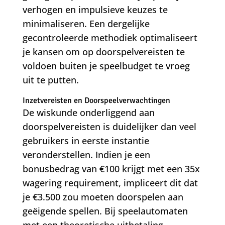
verhogen en impulsieve keuzes te
minimaliseren. Een dergelijke
gecontroleerde methodiek optimaliseert
je kansen om op doorspelvereisten te
voldoen buiten je speelbudget te vroeg
uit te putten.
Inzetvereisten en Doorspeelverwachtingen
De wiskunde onderliggend aan
doorspelvereisten is duidelijker dan veel
gebruikers in eerste instantie
veronderstellen. Indien je een
bonusbedrag van €100 krijgt met een 35x
wagering requirement, impliceert dit dat
je €3.500 zou moeten doorspelen aan
geëigende spellen. Bij speelautomaten
met een theoretische uitbetaling