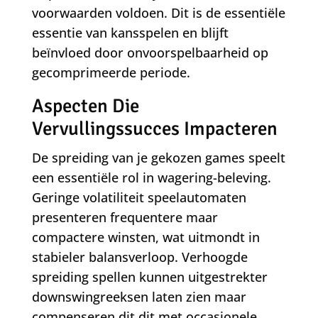
voorwaarden voldoen. Dit is de essentiële
essentie van kansspelen en blijft
beïnvloed door onvoorspelbaarheid op
gecomprimeerde periode.
Aspecten Die
Vervullingssucces Impacteren
De spreiding van je gekozen games speelt
een essentiële rol in wagering-beleving.
Geringe volatiliteit speelautomaten
presenteren frequentere maar
compactere winsten, wat uitmondt in
stabieler balansverloop. Verhoogde
spreiding spellen kunnen uitgestrekter
downswingreeksen laten zien maar
compenseren dit dit met occasionele