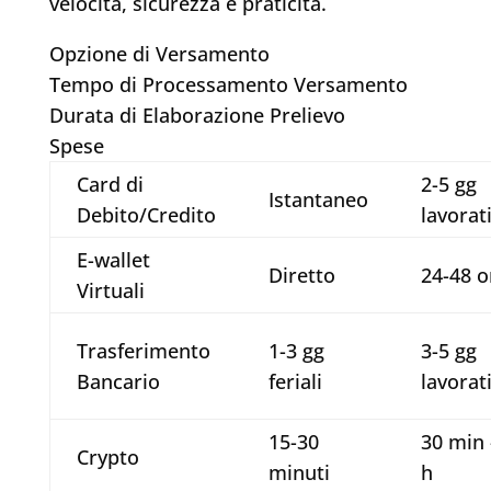
velocità, sicurezza e praticità.
Opzione di Versamento
Tempo di Processamento Versamento
Durata di Elaborazione Prelievo
Spese
Card di
2-5 gg
Istantaneo
Debito/Credito
lavorati
E-wallet
Diretto
24-48 o
Virtuali
Trasferimento
1-3 gg
3-5 gg
Bancario
feriali
lavorati
15-30
30 min 
Crypto
minuti
h