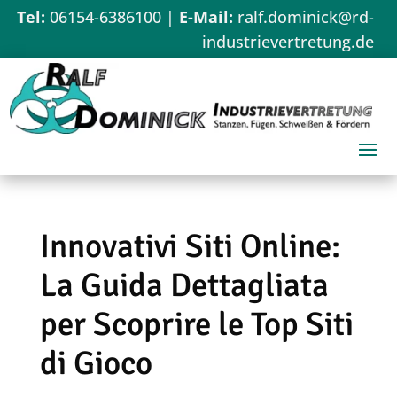
Tel:
06154-6386100
|
E-Mail:
ralf.dominick@rd-
industrievertretung.de
Innovativi Siti Online:
La Guida Dettagliata
per Scoprire le Top Siti
di Gioco