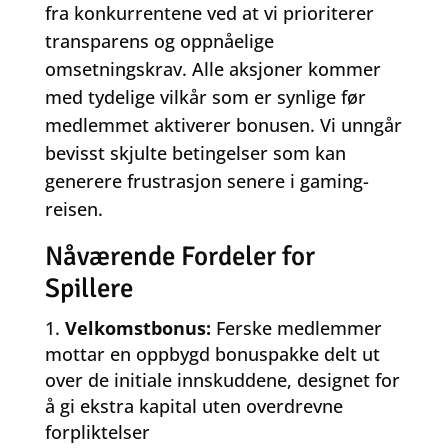
fra konkurrentene ved at vi prioriterer
transparens og oppnåelige
omsetningskrav. Alle aksjoner kommer
med tydelige vilkår som er synlige før
medlemmet aktiverer bonusen. Vi unngår
bevisst skjulte betingelser som kan
generere frustrasjon senere i gaming-
reisen.
Nåværende Fordeler for
Spillere
Velkomstbonus:
Ferske medlemmer
mottar en oppbygd bonuspakke delt ut
over de initiale innskuddene, designet for
å gi ekstra kapital uten overdrevne
forpliktelser