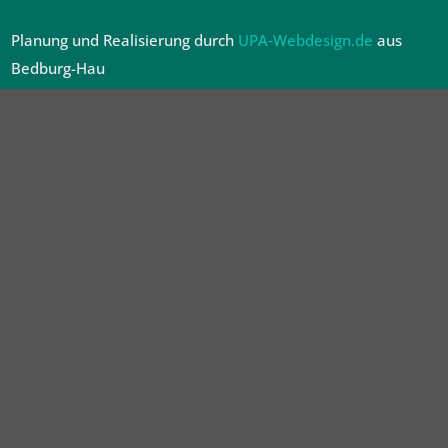
Planung und Realisierung durch
UPA‑Webdesign.de
aus
Bedburg-Hau