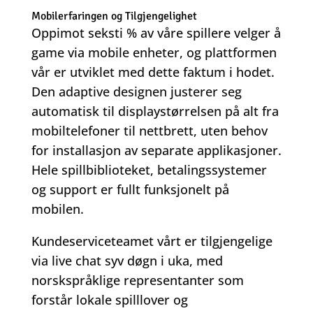
Mobilerfaringen og Tilgjengelighet
Oppimot seksti % av våre spillere velger å
game via mobile enheter, og plattformen
vår er utviklet med dette faktum i hodet.
Den adaptive designen justerer seg
automatisk til displaystørrelsen på alt fra
mobiltelefoner til nettbrett, uten behov
for installasjon av separate applikasjoner.
Hele spillbiblioteket, betalingssystemer
og support er fullt funksjonelt på
mobilen.
Kundeserviceteamet vårt er tilgjengelige
via live chat syv døgn i uka, med
norskspråklige representanter som
forstår lokale spilllover og