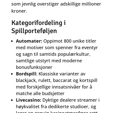
som jevnlig overstiger adskillige millioner
kroner.
Kategorifordeling i
Spillporteføljen
Automater:
Oppimot 800 unike titler
med motiver som spenner fra eventyr
og sagn til samtids populærkultur,
samtlige utstyrt med moderne
bonusfunksjoner
Bordspill:
Klassiske varianter av
blackjack, rulett, baccarat og kortspill
med forskjellige innsatsnivåer for å
matche alle budsjetter
Livecasino:
Dyktige dealere streamer i
høykvalitet fra dedikerte studioer, og
lager en genuin kasinoatmosfære rett