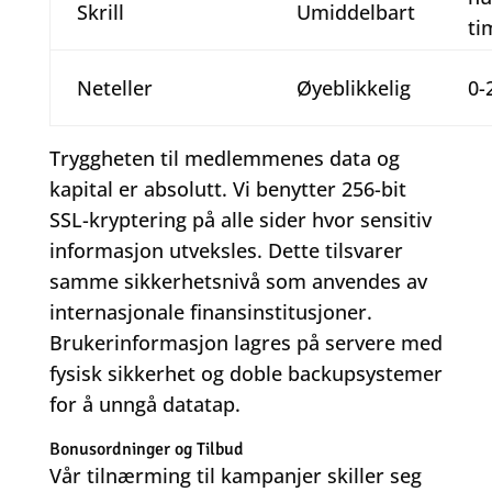
Skrill
Umiddelbart
ti
Neteller
Øyeblikkelig
0-
Tryggheten til medlemmenes data og
kapital er absolutt. Vi benytter 256-bit
SSL-kryptering på alle sider hvor sensitiv
informasjon utveksles. Dette tilsvarer
samme sikkerhetsnivå som anvendes av
internasjonale finansinstitusjoner.
Brukerinformasjon lagres på servere med
fysisk sikkerhet og doble backupsystemer
for å unngå datatap.
Bonusordninger og Tilbud
Vår tilnærming til kampanjer skiller seg