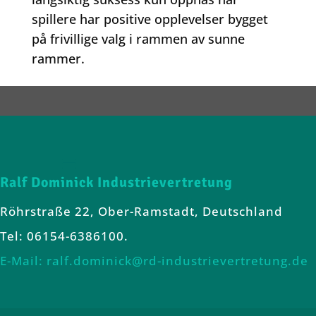
spillere har positive opplevelser bygget
på frivillige valg i rammen av sunne
rammer.
Ralf Dominick Industrievertretung
Röhrstraße 22, Ober-Ramstadt, Deutschland
Tel: 06154-6386100.
E-Mail: ralf.dominick@rd-industrievertretung.de