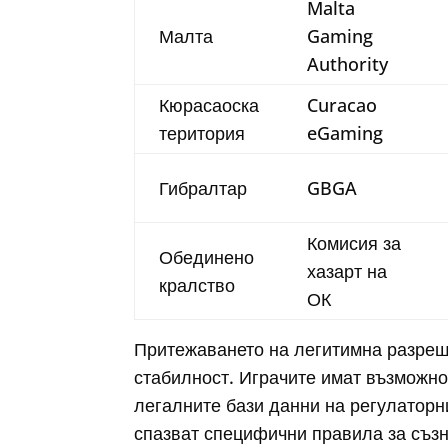
Malta
Малта
Gaming
Authority
Кюрасаоска
Curacao
територия
eGaming
Гибралтар
GBGA
Комисия за
Обединено
хазарт на
кралство
ОК
Притежаването на легитимна разреш
стабилност. Играчите имат възможно
легалните бази данни на регулаторн
спазват специфични правила за съзн