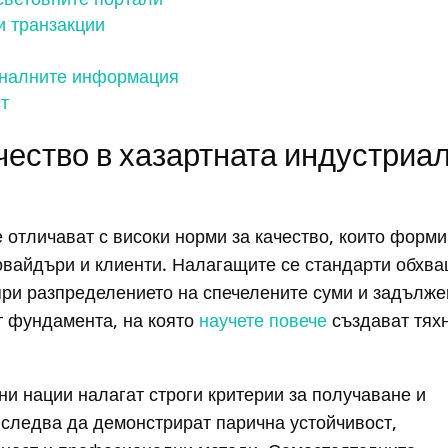
и транзакции
оналните информация
т
чество в хазартната индустриа
отличават с високи норми за качество, които форми
вайдъри и клиенти. Налагащите се стандарти обхв
при разпределението на спечелените суми и задълж
т фундамента, на която
научете повече
създават тях
ни нации налагат строги критерии за получаване и
 следва да демонстрират парична устойчивост,