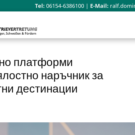
Tel:
06154-6386100
|
E-Mail:
ralf.domi
ино платформи
лостно наръчник за
тни дестинации