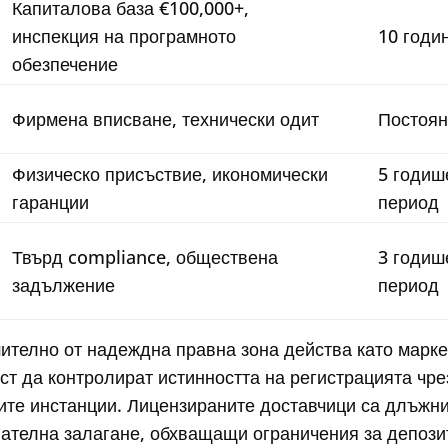
Капиталова база €100,000+,
инспекция на програмното
10 годи
обезпечение
Фирмена вписване, технически одит
Постоя
Физическо присъствие, икономически
5 годиш
гаранции
период
Твърд compliance, обществена
3 годиш
задължение
период
ително от надеждна правна зона действа като марке
ст да контролират истинността на регистрацията чре
ите инстанции. Лицензираните доставчици са длъжн
ателна залагане, обхващащи ограничения за депози