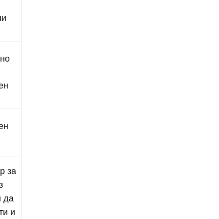
ни
нно
ен
ен
р за
з
и да
ти и