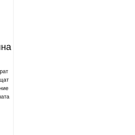
лна
рат
ащат
ение
ната