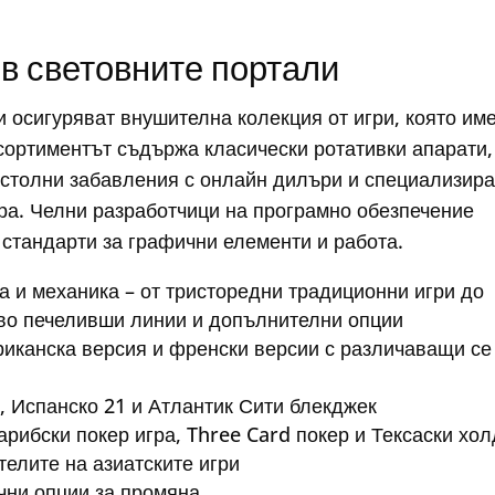
 в световните портали
осигуряват внушителна колекция от игри, която им
ортиментът съдържа класически ротативки апарати,
астолни забавления с онлайн дилъри и специализир
гра. Челни разработчици на програмно обезпечение
 стандарти за графични елементи и работа.
а и механика – от тристоредни традиционни игри до
во печеливши линии и допълнителни опции
риканска версия и френски версии с различаващи се
n, Испанско 21 и Атлантик Сити блекджек
рибски покер игра, Three Card покер и Тексаски хо
телите на азиатските игри
ични опции за промяна