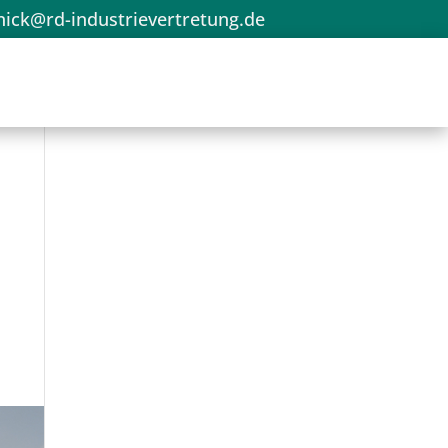
nick@rd-industrievertretung.de