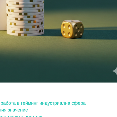
 работа в гейминг индустриална сфера
ния значение
световните портали