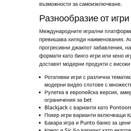
възможности за самоизключване.
Разнообразие от игри
Международните игрални платформи 
превишава хиляди наименования. Ас
прогресивни джакпот забавления, н
формати като бинго игри или кено и
доставят модерни продукти с високи
Ротативки игри с различна тематик
модерни видео слотове с множест
Рулетка в европейска версия, аме
ограничения за bet
Blackjack с варианти като Pontoo
Покер игри варианти включващи Ка
Бакара игра и Punto банко за цени
Крепс и Sic Бо вариант като екзот