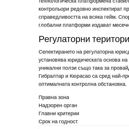
технологическа платформена стабил
контрольори редовно инспектират пр
справедливостта на всяка гейм. Спор
глобални платформи издават месечни
Регулаторни територи
Селектирането на регулаторна юрис
установява юридическата основа на 
уникални ползи също така за провай
Гибралтар и Кюрасао са сред най-пр
оптималната контролна обстановка.
Правна зона
Надзорен орган
Главни критерии
Срок на годност