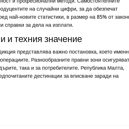
ност и професионални методи. Самостоятелните
одуцентите на случайни цифри, за да обезпечат
ед най-новите статистики, в размер на 85% от закон
 справки за дела на изплати.
и и техния значение
дикция представлява важно постановка, което имен
операциите. Разнообразните правни зони осигурява
дърите, така и за потребителите. Република Малта,
едпочитаните дестинации за вписване заради на