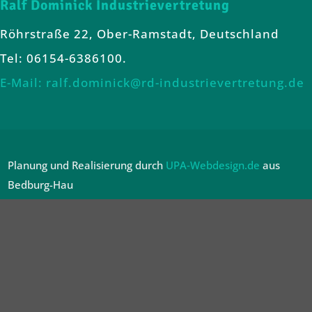
Ralf Dominick Industrievertretung
Röhrstraße 22, Ober-Ramstadt, Deutschland
Tel: 06154-6386100.
E-Mail: ralf.dominick@rd-industrievertretung.de
Planung und Realisierung durch
UPA‑Webdesign.de
aus
Bedburg-Hau