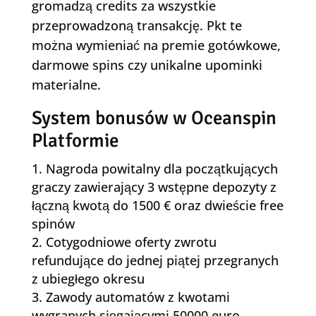
gromadzą credits za wszystkie
przeprowadzoną transakcję. Pkt te
można wymieniać na premie gotówkowe,
darmowe spins czy unikalne upominki
materialne.
System bonusów w Oceanspin
Platformie
Nagroda powitalny dla początkujących
graczy zawierający 3 wstępne depozyty z
łączną kwotą do 1500 € oraz dwieście free
spinów
Cotygodniowe oferty zwrotu
refundujące do jednej piątej przegranych
z ubiegłego okresu
Zawody automatów z kwotami
wygranych sięgającymi 50000 euro