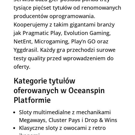
tysiące pięćset tytułów od renomowanych
producentów oprogramowania.
Kooperujemy z takim gigantami branży
jak Pragmatic Play, Evolution Gaming,
NetEnt, Microgaming, Play’n GO oraz
Yggdrasil. Każdy gra przechodzi surowe
testy quality przed wprowadzeniem do
oferty.
Kategorie tytułów
oferowanych w Oceanspin
Platformie
Sloty multimedialne z mechanikami
Megaways, Cluster Pays i Drop & Wins
Klasyczne sloty z owocami z retro