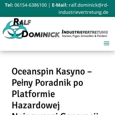
Tel:
06154-6386100
|
E-Mail:
ralf.dominick@rd-
industrievertretung.de
Oceanspin Kasyno –
Pełny Poradnik po
Platformie
Hazardowej