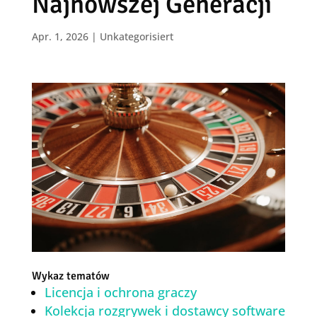
Najnowszej Generacji
Apr. 1, 2026
|
Unkategorisiert
Wykaz tematów
Licencja i ochrona graczy
Kolekcja rozgrywek i dostawcy software