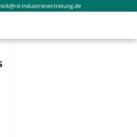
nick@rd-industrievertretung.de
s