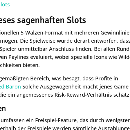
Slots
eses sagenhaften Slots
ionellen 5-Walzen-Format mit mehreren Gewinnlinie
ermögen. Die Spielweise wurde derart entworfen, das
 Spieler unmittelbar Anschluss finden. Bei allen Rund
n Paylines evaluiert, wobei spezielle Icons wie Wild
chkeiten bieten.
gemäßigten Bereich, was besagt, dass Profite in
ed Baron
Solche Ausgewogenheit macht jenes Game
, die ein angemessenes Risk-Reward-Verhältnis schätz
en
umfassen ein Freispiel-Feature, das durch wenigste
nnerhalb der Freispiele werden sämtliche Auszahlung