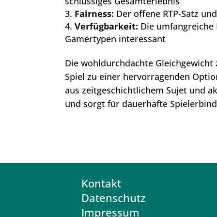
schlüssiges Gesamterlebnis
Fairness:
Der offene RTP-Satz und 
Verfügbarkeit:
Die umfangreiche B
Gamertypen interessant
Die wohldurchdachte Gleichgewicht 
Spiel zu einer hervorragenden Optio
aus zeitgeschichtlichem Sujet und ak
und sorgt für dauerhafte Spielerbin
Kontakt
Datenschutz
Impressum