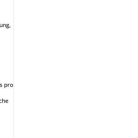
ung,
s pro
iche