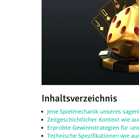
Inhaltsverzeichnis
Jene Spielmechanik unseres sagen
Zeitgeschichtlicher Kontext wie 
Erprobte Gewinnstrategien für un
Technische Spezifikationen wie auc