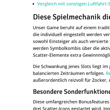
Vergleich mit sonstigen Luftfahrt-
Diese Spielmechanik di
Unser Game beruht auf einem tradit
die individuell eingestellt werden v
sowohl Einsteiger als auch versierte
werden Symbolkombis über die aktive
Scatter-Elemente extra Gewinnmögli
Die Schwankung jenes Slots liegt im 
balancierten Zeiträumen erfolgen.
R
außerordentlich reizvoll für Zocker
Besondere Sonderfunktion
Diese umfangreichen Bonusfeatures 
drei Scatter-Icons gestartet wird. I