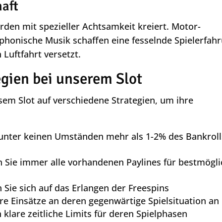
aft
den mit spezieller Achtsamkeit kreiert. Motor-
honische Musik schaffen eine fesselnde Spielerfahr
n Luftfahrt versetzt.
gien bei unserem Slot
sem Slot auf verschiedene Strategien, um ihre
unter keinen Umständen mehr als 1-2% des Bankroll
n Sie immer alle vorhandenen Paylines für bestmögl
Sie sich auf das Erlangen der Freespins
re Einsätze an deren gegenwärtige Spielsituation an
h klare zeitliche Limits für deren Spielphasen