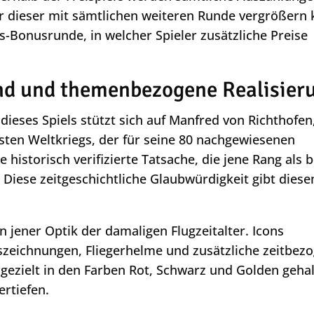
er dieser mit sämtlichen weiteren Runde vergrößern 
s-Bonusrunde, in welcher Spieler zusätzliche Preise
und und themenbezogene Realisier
ieses Spiels stützt sich auf Manfred von Richthofen
rsten Weltkriegs, der für seine 80 nachgewiesenen
 historisch verifizierte Tatsache, die jene Rang als 
. Diese zeitgeschichtliche Glaubwürdigkeit gibt dies
n jener Optik der damaligen Flugzeitalter. Icons
uszeichnungen, Fliegerhelme und zusätzliche zeitbez
gezielt in den Farben Rot, Schwarz und Golden gehal
ertiefen.