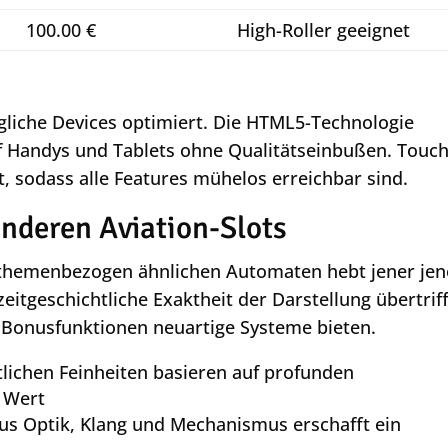
100.00 €
High-Roller geeignet
gliche Devices optimiert. Die HTML5-Technologie
f Handys und Tablets ohne Qualitätseinbußen. Touch
, sodass alle Features mühelos erreichbar sind.
anderen Aviation-Slots
 themenbezogen ähnlichen Automaten hebt jener jen
eitgeschichtliche Exaktheit der Darstellung übertriff
e Bonusfunktionen neuartige Systeme bieten.
tlichen Feinheiten basieren auf profunden
 Wert
us Optik, Klang und Mechanismus erschafft ein