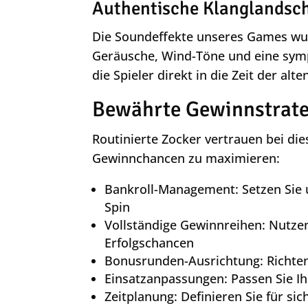
Authentische Klanglandsch
Die Soundeffekte unseres Games wur
Geräusche, Wind-Töne und eine symp
die Spieler direkt in die Zeit der alte
Bewährte Gewinnstrate
Routinierte Zocker vertrauen bei die
Gewinnchancen zu maximieren:
Bankroll-Management: Setzen Sie 
Spin
Vollständige Gewinnreihen: Nutze
Erfolgschancen
Bonusrunden-Ausrichtung: Richten 
Einsatzanpassungen: Passen Sie Ih
Zeitplanung: Definieren Sie für sic