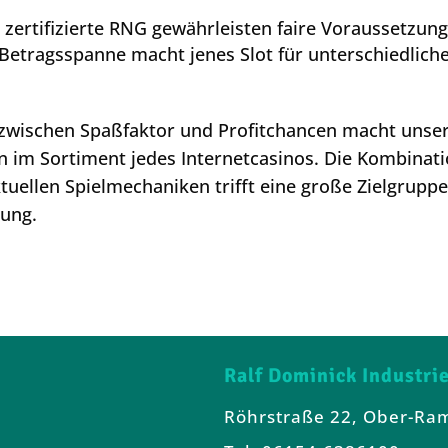
zertifizierte RNG gewährleisten faire Voraussetzun
etragsspanne macht jenes Slot für unterschiedlich
zwischen Spaßfaktor und Profitchancen macht unse
n im Sortiment jedes Internetcasinos. Die Kombinat
tuellen Spielmechaniken trifft eine große Zielgrupp
dung.
Ralf Dominick Industri
Röhrstraße 22, Ober-Ra