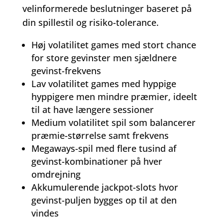
velinformerede beslutninger baseret på
din spillestil og risiko-tolerance.
Høj volatilitet games med stort chance
for store gevinster men sjældnere
gevinst-frekvens
Lav volatilitet games med hyppige
hyppigere men mindre præmier, ideelt
til at have længere sessioner
Medium volatilitet spil som balancerer
præmie-størrelse samt frekvens
Megaways-spil med flere tusind af
gevinst-kombinationer på hver
omdrejning
Akkumulerende jackpot-slots hvor
gevinst-puljen bygges op til at den
vindes