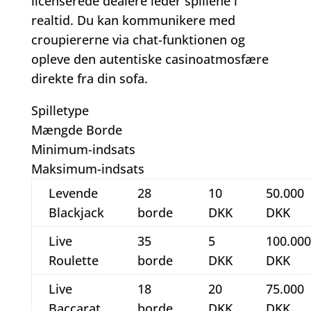
licenserede dealere leder spillene i
realtid. Du kan kommunikere med
croupiererne via chat-funktionen og
opleve den autentiske casinoatmosfære
direkte fra din sofa.
Spilletype
Mængde Borde
Minimum-indsats
Maksimum-indsats
Levende
28
10
50.000
Blackjack
borde
DKK
DKK
Live
35
5
100.000
Roulette
borde
DKK
DKK
Live
18
20
75.000
Baccarat
borde
DKK
DKK