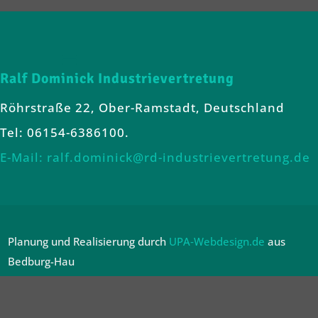
Ralf Dominick Industrievertretung
Röhrstraße 22, Ober-Ramstadt, Deutschland
Tel: 06154-6386100.
E-Mail: ralf.dominick@rd-industrievertretung.de
Planung und Realisierung durch
UPA‑Webdesign.de
aus
Bedburg-Hau