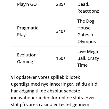
Play’n GO
285+
Dead,
Reactoonz
The Dog
Pragmatic
House,
340+
Play
Gates of
Olympus
Live Mega
Evolution
150+
Ball, Crazy
Gaming
Time
Vi opdaterer vores spillebibliotek
ugentligt med nye lanceringer, så du altid
har adgang til de absolut seneste
innovationer inden for online slots. Hver
slot på vores casino er testet gennem