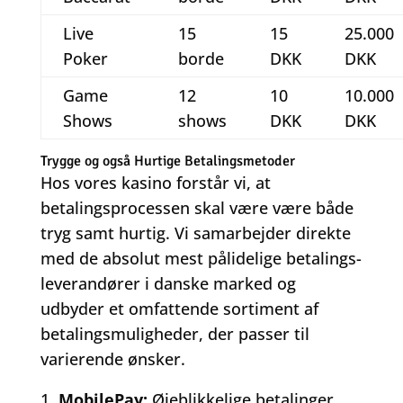
Live
15
15
25.000
Poker
borde
DKK
DKK
Game
12
10
10.000
Shows
shows
DKK
DKK
Trygge og også Hurtige Betalingsmetoder
Hos vores kasino forstår vi, at
betalingsprocessen skal være være både
tryg samt hurtig. Vi samarbejder direkte
med de absolut mest pålidelige betalings-
leverandører i danske marked og
udbyder et omfattende sortiment af
betalingsmuligheder, der passer til
varierende ønsker.
MobilePay:
Øjeblikkelige betalinger