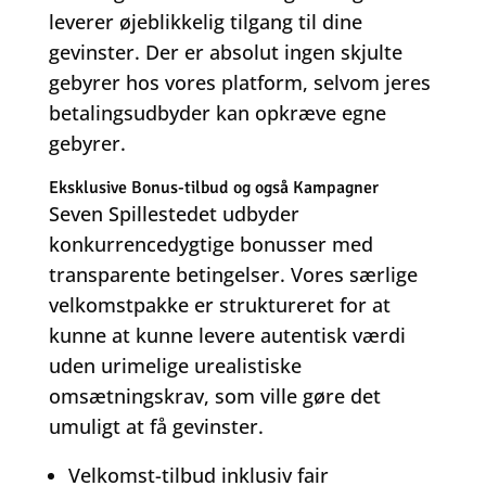
leverer øjeblikkelig tilgang til dine
gevinster. Der er absolut ingen skjulte
gebyrer hos vores platform, selvom jeres
betalingsudbyder kan opkræve egne
gebyrer.
Eksklusive Bonus-tilbud og også Kampagner
Seven Spillestedet udbyder
konkurrencedygtige bonusser med
transparente betingelser. Vores særlige
velkomstpakke er struktureret for at
kunne at kunne levere autentisk værdi
uden urimelige urealistiske
omsætningskrav, som ville gøre det
umuligt at få gevinster.
Velkomst-tilbud inklusiv fair