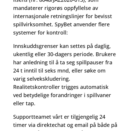
mandaterer rigorøs oppfyllelse av
internasjonale retningslinjer for bevisst
spillvirksomhet. SpyBet anvender flere
systemer for kontroll:
Innskuddsgrenser kan settes på daglig,
ukentlig eller 30-dagers periode. Brukere
har anledning til å ta seg spillpauser fra
24 t inntil til seks mnd, eller søke om
varig selvekskludering.
Realitetskontroller trigges automatisk
ved betydelige forandringer i spillvaner
eller tap.
Supportteamet vårt er tilgjengelig 24
timer via direktechat og email på både på