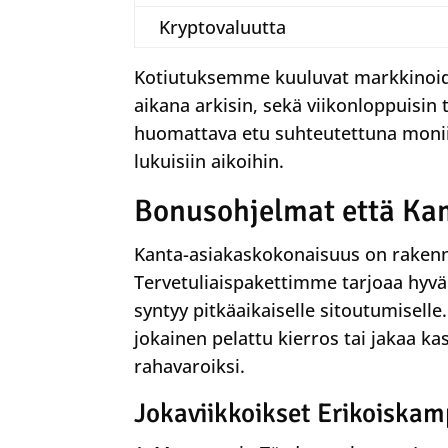
Kryptovaluutta
Kotiutuksemme kuuluvat markkinoide
aikana arkisin, sekä viikonloppuisin
huomattava etu suhteutettuna moniin k
lukuisiin aikoihin.
Bonusohjelmat että Ka
Kanta-asiakaskokonaisuus on rakennet
Tervetuliaispakettimme tarjoaa hyvän 
syntyy pitkäaikaiselle sitoutumiselle
jokainen pelattu kierros tai jakaa k
rahavaroiksi.
Jokaviikkoikset Erikoiska