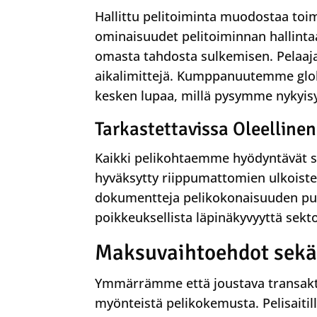
Hallittu pelitoiminta muodostaa toi
ominaisuudet pelitoiminnan hallintaa
omasta tahdosta sulkemisen. Pelaaja
aikalimittejä. Kumppanuutemme glob
kesken lupaa, millä pysymme nykyis
Tarkastettavissa Oleellinen
Kaikki pelikohtaemme hyödyntävät sa
hyväksytty riippumattomien ulkoiste
dokumentteja pelikokonaisuuden pu
poikkeuksellista läpinäkyvyyttä sekto
Maksuvaihtoehdot sekä
Ymmärrämme että joustava transakti
myönteistä pelikokemusta. Pelisaitil