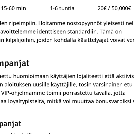
15-60 min
1-6 tuntia
20€ / 50,000€
n ripeimpiin. Hoitamme nostopyynnöt yleisesti nel
 tavoittelemme identtiseen standardiin. Tämä on
ilpilijoihin, joiden kohdalla käsittelyajat voivat v
mpanjat
tu huomioimaan käyttäjien lojaliteetti että aktiivi
aloituksen uusille käyttäjille, tosin varsinainen etu
. VIP-ohjelmamme toimii porrastettu tavalla, jotta
asaa loyaltypisteitä, mitkä voi muuttaa bonusvaroiksi
mpanjat