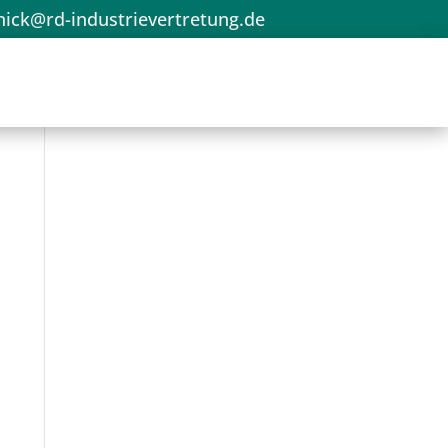
nick@rd-industrievertretung.de