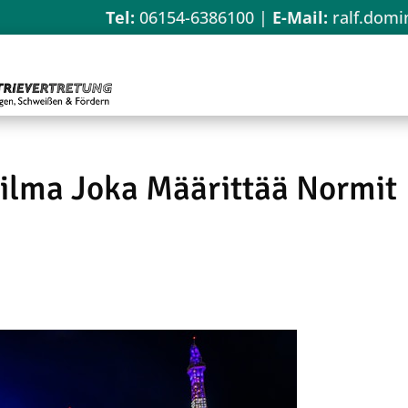
Tel:
06154-6386100
|
E-Mail:
ralf.domi
ailma Joka Määrittää Normit