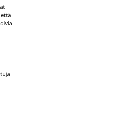
at
 että
oivia
tuja