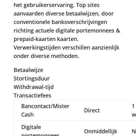
het gebruikerservaring. Top sites
aanvaarden diverse betaalwijzen, door
conventionele bankoverschrijvingen
richting actuele digitale portemonnees &
prepaid-kaarten kaarten.
Verwerkingstijden verschillen aanzienlijk
onder diverse methoden.
Betaalwijze
Stortingsduur
Withdrawal-tijd
Transactiefees
Bancontact/Mister
1
Direct
Cash
w
Digitale
Onmiddellijk
N
portemonnees