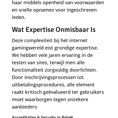
haar middels openheid van voorwaarden
en snelle opnames voor ingeschreven
leden.
Wat Expertise Onmisbaar Is
Deze complexiteit bij het internet
gamingwereld eist grondige expertise.
We hebben vele jaren ervaring in de
testen van sites, terwijl men alle
functionaliteit zorgvuldig doorlichten.
Door inschrijvingsprocessen tot
uitbetalingsprocedures, alle element
raakt kritisch geëvalueerd ter gebruikers
moet waarborgen tegen onzekere
aanbieders.
Accreditaties & Security in België