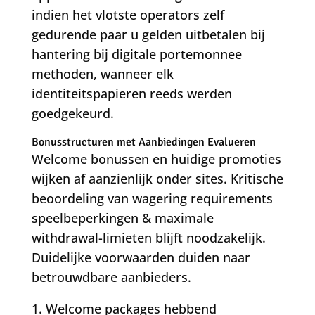
indien het vlotste operators zelf
gedurende paar u gelden uitbetalen bij
hantering bij digitale portemonnee
methoden, wanneer elk
identiteitspapieren reeds werden
goedgekeurd.
Bonusstructuren met Aanbiedingen Evalueren
Welcome bonussen en huidige promoties
wijken af aanzienlijk onder sites. Kritische
beoordeling van wagering requirements
speelbeperkingen & maximale
withdrawal-limieten blijft noodzakelijk.
Duidelijke voorwaarden duiden naar
betrouwdbare aanbieders.
Welcome packages hebbend