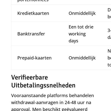
D
Kredietkaarten
Onmiddellijk
b
Een tot drie
3
Banktransfer
working
d
days
N
Prepaid-kaarten
Onmiddellijk
b
t
Verifieerbare
Uitbetalingssnelheden
Vooraanstaande platforms behandelen
withdrawal-aanvragen in 24-48 uur na
approval. Men beschikt geëvalueerd