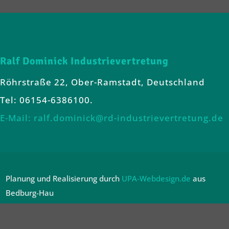
Ralf Dominick Industrievertretung
Röhrstraße 22, Ober-Ramstadt, Deutschland
Tel: 06154-6386100.
E-Mail: ralf.dominick@rd-industrievertretung.de
Planung und Realisierung durch
UPA‑Webdesign.de
aus
Bedburg-Hau