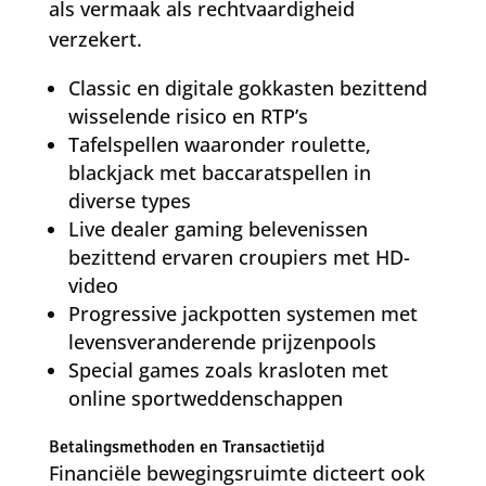
als vermaak als rechtvaardigheid
verzekert.
Classic en digitale gokkasten bezittend
wisselende risico en RTP’s
Tafelspellen waaronder roulette,
blackjack met baccaratspellen in
diverse types
Live dealer gaming belevenissen
bezittend ervaren croupiers met HD-
video
Progressive jackpotten systemen met
levensveranderende prijzenpools
Special games zoals krasloten met
online sportweddenschappen
Betalingsmethoden en Transactietijd
Financiële bewegingsruimte dicteert ook