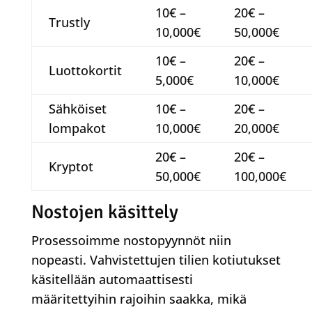
10€ –
20€ –
Trustly
10,000€
50,000€
10€ –
20€ –
Luottokortit
5,000€
10,000€
Sähköiset
10€ –
20€ –
lompakot
10,000€
20,000€
20€ –
20€ –
Kryptot
50,000€
100,000€
Nostojen käsittely
Prosessoimme nostopyynnöt niin
nopeasti. Vahvistettujen tilien kotiutukset
käsitellään automaattisesti
määritettyihin rajoihin saakka, mikä