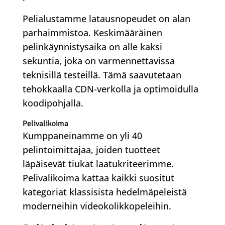
Pelialustamme latausnopeudet on alan
parhaimmistoa. Keskimääräinen
pelinkäynnistysaika on alle kaksi
sekuntia, joka on varmennettavissa
teknisillä testeillä. Tämä saavutetaan
tehokkaalla CDN-verkolla ja optimoidulla
koodipohjalla.
Pelivalikoima
Kumppaneinamme on yli 40
pelintoimittajaa, joiden tuotteet
läpäisevät tiukat laatukriteerimme.
Pelivalikoima kattaa kaikki suositut
kategoriat klassisista hedelmäpeleistä
moderneihin videokolikkopeleihin.