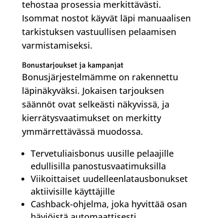
tehostaa prosessia merkittävästi.
Isommat nostot käyvät läpi manuaalisen
tarkistuksen vastuullisen pelaamisen
varmistamiseksi.
Bonustarjoukset ja kampanjat
Bonusjärjestelmämme on rakennettu
läpinäkyväksi. Jokaisen tarjouksen
säännöt ovat selkeästi näkyvissä, ja
kierrätysvaatimukset on merkitty
ymmärrettävässä muodossa.
Tervetuliaisbonus uusille pelaajille
edullisilla panostusvaatimuksilla
Viikoittaiset uudelleenlatausbonukset
aktiivisille käyttäjille
Cashback-ohjelma, joka hyvittää osan
häviöistä automaattisesti