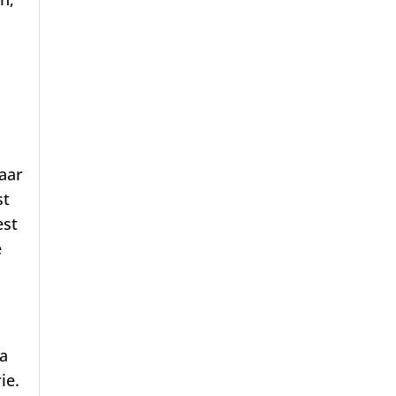
naar
st
est
e
ta
ie.