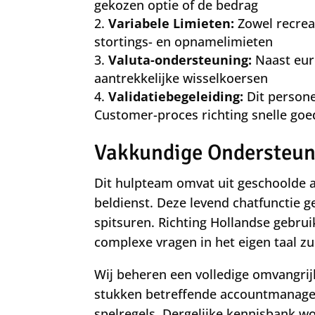
gekozen optie of de bedrag
Variabele Limieten:
Zowel recrea
stortings- en opnamelimieten
Valuta-ondersteuning:
Naast eur
aantrekkelijke wisselkoersen
Validatiebegeleiding:
Dit persone
Customer-proces richting snelle go
Vakkundige Ondersteun
Dit hulpteam omvat uit geschoolde ag
beldienst. Deze levend chatfunctie g
spitsuren. Richting Hollandse gebru
complexe vragen in het eigen taal zu
Wij beheren een volledige omvangrij
stukken betreffende accountmanage
spelregels. Dergelijke kennisbank wo