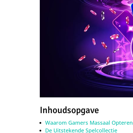
Inhoudsopgave
Waarom Gamers Massaal Opteren 
De Uitstekende Spelcollectie