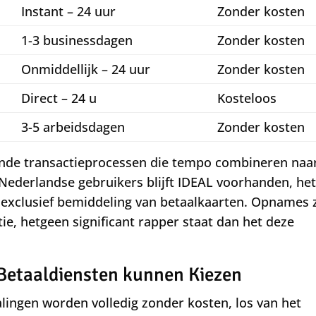
Instant – 24 uur
Zonder kosten
1-3 businessdagen
Zonder kosten
Onmiddellijk – 24 uur
Zonder kosten
Direct – 24 u
Kosteloos
3-5 arbeidsdagen
Zonder kosten
ijnde transactieprocessen die tempo combineren naa
Nederlandse gebruikers blijft IDEAL voorhanden, he
t exclusief bemiddeling van betaalkaarten. Opnames z
tie, hetgeen significant rapper staat dan het deze
 Betaaldiensten kunnen Kiezen
lingen worden volledig zonder kosten, los van het