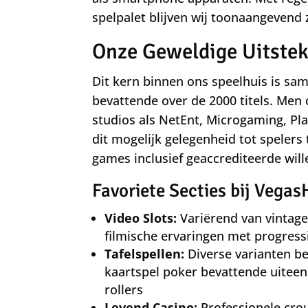
spelpalet blijven wij toonaangevend 
Onze Geweldige Uitstek
Dit kern binnen ons speelhuis is sa
bevattende over de 2000 titels. Men
studios als NetEnt, Microgaming, Pla
dit mogelijk gelegenheid tot speler
games inclusief geaccrediteerde wil
Favoriete Secties bij Vega
Video Slots:
Variërend van vintag
filmische ervaringen met progressi
Tafelspellen:
Diverse varianten be
kaartspel poker bevattende uitee
rollers
Levend Casino:
Professionele croup