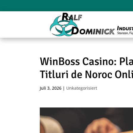
WinBoss Casino: Pl
Titluri de Noroc On
Juli 3, 2026
|
Unkategorisiert