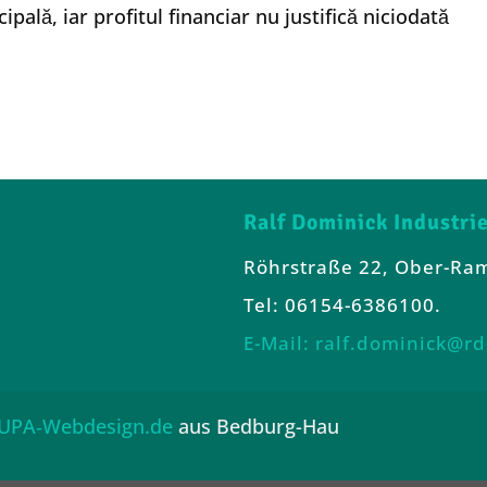
pală, iar profitul financiar nu justifică niciodată
Ralf Dominick Industri
Röhrstraße 22, Ober-Ra
Tel: 06154-6386100.
E-Mail: ralf.dominick@rd
UPA‑Webdesign.de
aus Bedburg-Hau