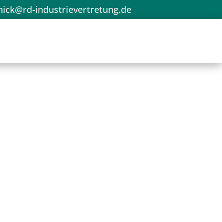
nick@rd-industrievertretung.de