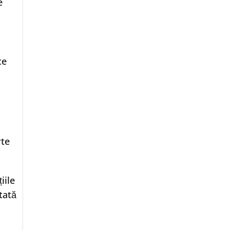
e
ce
rte
iile
tată