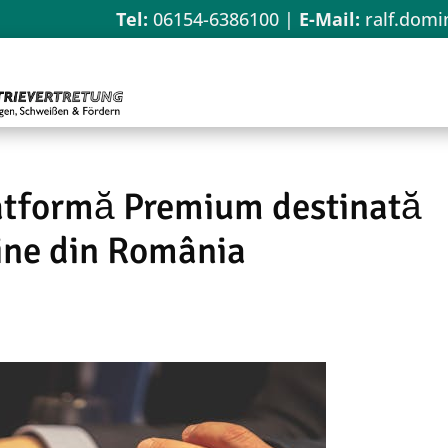
Tel:
06154-6386100
|
E-Mail:
ralf.domi
atformă Premium destinată
line din România