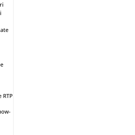
ri
i
cate
re
te RTP
show-