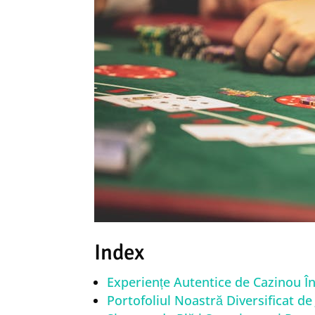
Index
Experiențe Autentice de Cazinou În
Portofoliul Noastră Diversificat de