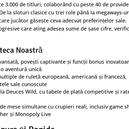
te 3.000 de titluri, colaborând cu peste 40 de provide
De la sloturi clasice cu trei role până la megaways-ur
icare jucător găsește ceva adecvat preferințelor sale.
ogresive care ating adesea sume de șase cifre, verifi
oteca Noastră
vansată, povești captivante și funcții bonus inovatoa
r-o aventură unică
ultiple de ruletă europeană, americană și franceză,
ntele sale cunoscute
 la Deuces Wild, cu tabele de plată competitive și ra
de mese simultane cu crupieri reali, inclusiv game 
her și Monopoly Live