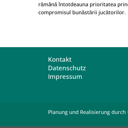
rămână întotdeauna prioritatea princi
compromisul bunăstării jucătorilor.
Kontakt
Datenschutz
Impressum
Planung und Realisierung durch