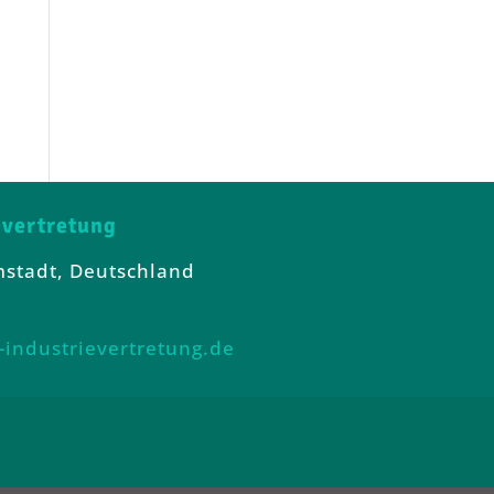
evertretung
mstadt, Deutschland
-industrievertretung.de