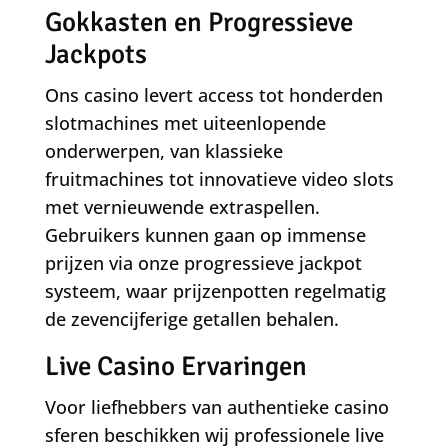
Gokkasten en Progressieve
Jackpots
Ons casino levert access tot honderden
slotmachines met uiteenlopende
onderwerpen, van klassieke
fruitmachines tot innovatieve video slots
met vernieuwende extraspellen.
Gebruikers kunnen gaan op immense
prijzen via onze progressieve jackpot
systeem, waar prijzenpotten regelmatig
de zevencijferige getallen behalen.
Live Casino Ervaringen
Voor liefhebbers van authentieke casino
sferen beschikken wij professionele live