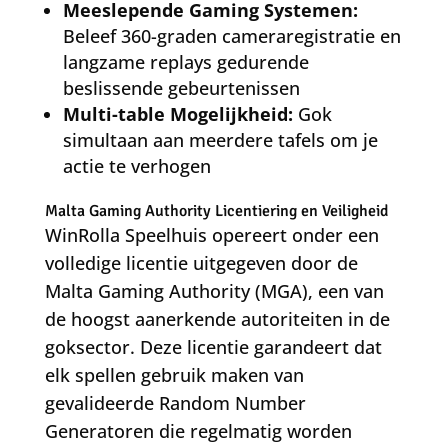
Meeslepende Gaming Systemen:
Beleef 360-graden cameraregistratie en
langzame replays gedurende
beslissende gebeurtenissen
Multi-table Mogelijkheid:
Gok
simultaan aan meerdere tafels om je
actie te verhogen
Malta Gaming Authority Licentiering en Veiligheid
WinRolla Speelhuis opereert onder een
volledige licentie uitgegeven door de
Malta Gaming Authority (MGA), een van
de hoogst aanerkende autoriteiten in de
goksector. Deze licentie garandeert dat
elk spellen gebruik maken van
gevalideerde Random Number
Generatoren die regelmatig worden