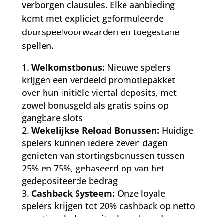
verborgen clausules. Elke aanbieding
komt met expliciet geformuleerde
doorspeelvoorwaarden en toegestane
spellen.
Welkomstbonus:
Nieuwe spelers
krijgen een verdeeld promotiepakket
over hun initiële viertal deposits, met
zowel bonusgeld als gratis spins op
gangbare slots
Wekelijkse Reload Bonussen:
Huidige
spelers kunnen iedere zeven dagen
genieten van stortingsbonussen tussen
25% en 75%, gebaseerd op van het
gedepositeerde bedrag
Cashback Systeem:
Onze loyale
spelers krijgen tot 20% cashback op netto