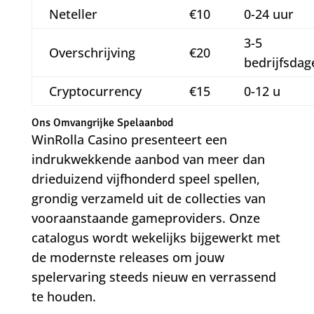
Neteller
€10
0-24 uur
3-5
Overschrijving
€20
bedrijfsdag
Cryptocurrency
€15
0-12 u
Ons Omvangrijke Spelaanbod
WinRolla Casino presenteert een
indrukwekkende aanbod van meer dan
drieduizend vijfhonderd speel spellen,
grondig verzameld uit de collecties van
vooraanstaande gameproviders. Onze
catalogus wordt wekelijks bijgewerkt met
de modernste releases om jouw
spelervaring steeds nieuw en verrassend
te houden.