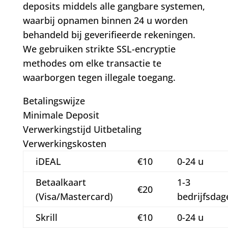
deposits middels alle gangbare systemen,
waarbij opnamen binnen 24 u worden
behandeld bij geverifieerde rekeningen.
We gebruiken strikte SSL-encryptie
methodes om elke transactie te
waarborgen tegen illegale toegang.
Betalingswijze
Minimale Deposit
Verwerkingstijd Uitbetaling
Verwerkingskosten
iDEAL
€10
0-24 u
Betaalkaart
1-3
€20
(Visa/Mastercard)
bedrijfsdag
Skrill
€10
0-24 u