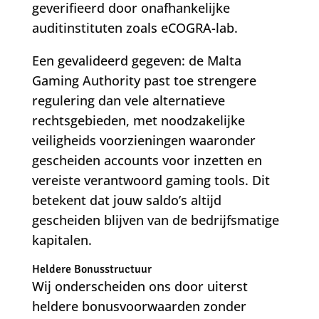
geverifieerd door onafhankelijke
auditinstituten zoals eCOGRA-lab.
Een gevalideerd gegeven: de Malta
Gaming Authority past toe strengere
regulering dan vele alternatieve
rechtsgebieden, met noodzakelijke
veiligheids voorzieningen waaronder
gescheiden accounts voor inzetten en
vereiste verantwoord gaming tools. Dit
betekent dat jouw saldo’s altijd
gescheiden blijven van de bedrijfsmatige
kapitalen.
Heldere Bonusstructuur
Wij onderscheiden ons door uiterst
heldere bonusvoorwaarden zonder