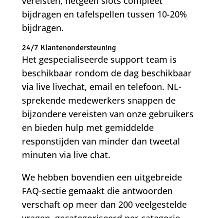
vereisten, hetgeen slots compleet
bijdragen en tafelspellen tussen 10-20%
bijdragen.
24/7 Klantenondersteuning
Het gespecialiseerde support team is
beschikbaar rondom de dag beschikbaar
via live livechat, email en telefoon. NL-
sprekende medewerkers snappen de
bijzondere vereisten van onze gebruikers
en bieden hulp met gemiddelde
responstijden van minder dan tweetal
minuten via live chat.
We hebben bovendien een uitgebreide
FAQ-sectie gemaakt die antwoorden
verschaft op meer dan 200 veelgestelde
vragen, gecategoriseerd per categorie