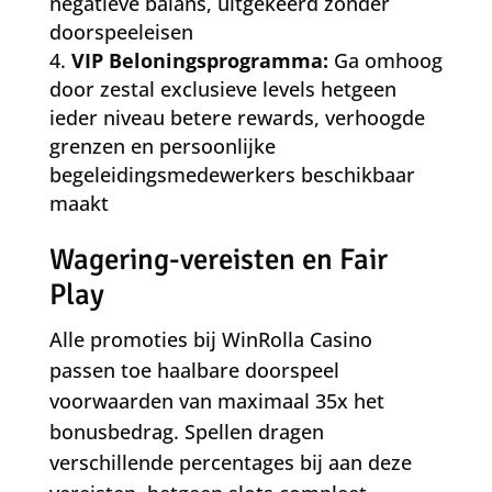
negatieve balans, uitgekeerd zonder
doorspeeleisen
VIP Beloningsprogramma:
Ga omhoog
door zestal exclusieve levels hetgeen
ieder niveau betere rewards, verhoogde
grenzen en persoonlijke
begeleidingsmedewerkers beschikbaar
maakt
Wagering-vereisten en Fair
Play
Alle promoties bij WinRolla Casino
passen toe haalbare doorspeel
voorwaarden van maximaal 35x het
bonusbedrag. Spellen dragen
verschillende percentages bij aan deze