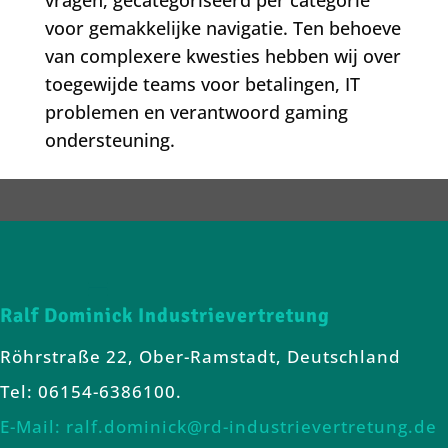
voor gemakkelijke navigatie. Ten behoeve
van complexere kwesties hebben wij over
toegewijde teams voor betalingen, IT
problemen en verantwoord gaming
ondersteuning.
Ralf Dominick Industrievertretung
Röhrstraße 22, Ober-Ramstadt, Deutschland
Tel: 06154-6386100.
E-Mail: ralf.dominick@rd-industrievertretung.de